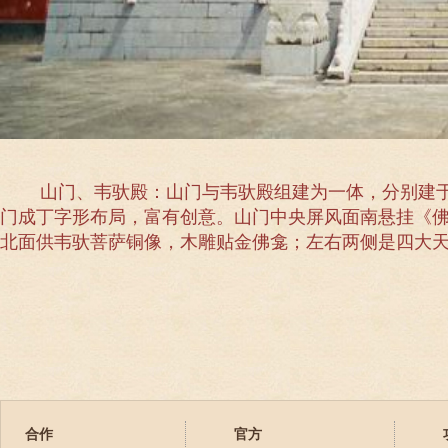
山门、韦驮殿：山门与韦驮殿组建为一体，分别建于 19
门成丁字形布局，富有创意。山门中央屏风面南悬挂《
北面供韦驮菩萨铜像，木雕贴金佛龛；左右两侧是四大
合作
官方