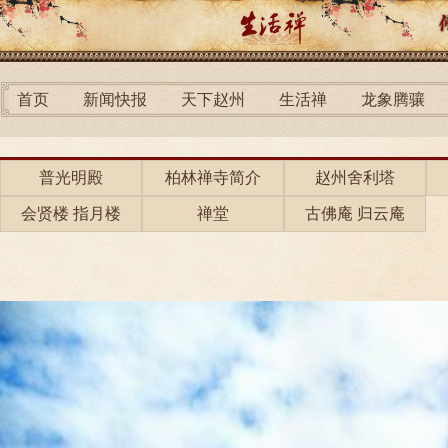
首页
新闻快报
天下赵州
生活禅
龙象腾骧
普光明殿
柏林禅寺简介
赵州舍利塔
会贤楼 指月楼
禅堂
古佛庵 归云庵