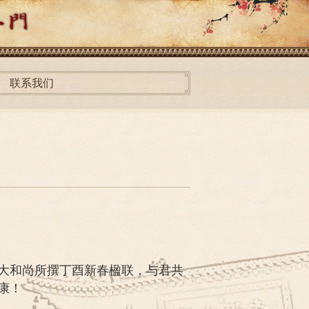
联系我们
大和尚所撰丁酉新春楹联，与君共
康！