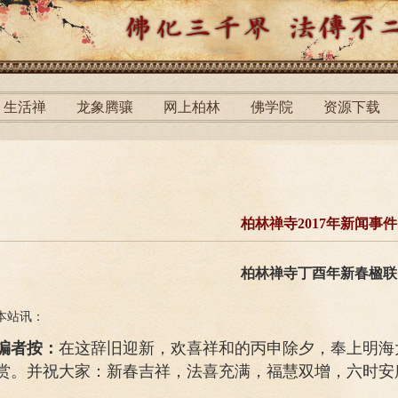
生活禅
龙象腾骧
网上柏林
佛学院
资源下载
柏林禅寺2017年新闻事件
柏林禅寺丁酉年新春楹联
本站讯：
编者按：
在这辞旧迎新，欢喜祥和的丙申除夕，奉上明海
赏。并祝大家：新春吉祥，法喜充满，福慧双增，六时安