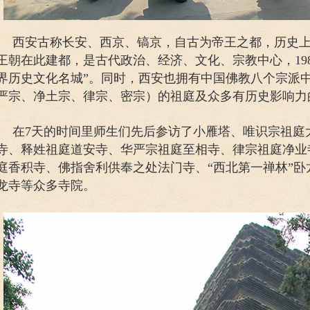
西安古称长安、西京、镐京，自古为帝王之都，历史上
王朝在此建都，是古代政治、经济、文化、宗教中心，19
界历史文化名城”。同时，西安也拥有中国佛教八个宗派
严宗、净土宗、律宗、密宗）的祖庭及众多有历史影响
在7天的时间里师生们先后参访了小雁塔、唯识宗祖庭
寺、释姓祖庭道安寺、华严宗祖庭至相寺、律宗祖庭净业
庭香积寺、佛指舍利供奉之处法门寺、“西北第一禅林”
龙寺等众多寺院。