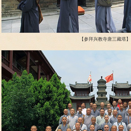
【参拜兴教寺唐三藏塔】