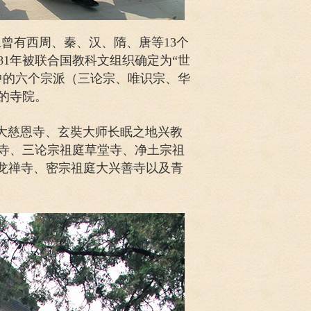
曾有西周、秦、汉、隋、唐等13个
81年被联合国教科文组织确定为“世
中的六个宗派（三论宗、唯识宗、华
力的寺院。
大慈恩寺、玄奘大师长眠之地兴教
寺、三论宗祖庭草堂寺、净土宗祖
卧龙禅寺、密宗祖庭大兴善寺以及青