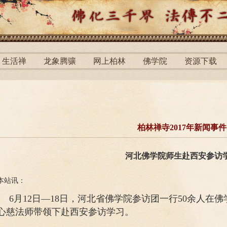
生活禅
龙象腾骧
网上柏林
佛学院
资源下载
柏林禅寺2017年新闻事件
河北佛学院师生赴西安参访
本站讯：
6月12日—18日，河北省佛学院参访团一行50余人在
心慈法师带领下赴西安参访学习。