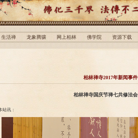
生活禅
龙象腾骧
网上柏林
佛学院
资源下载
柏林禅寺2017年新闻事件
柏林禅寺国庆节禅七共修法会
本站讯：