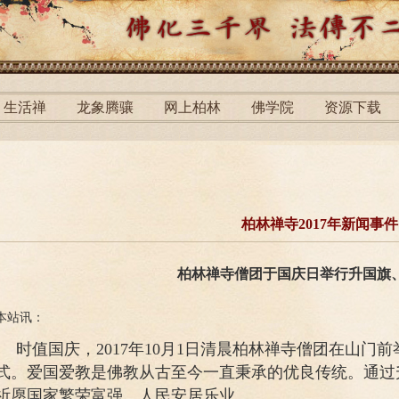
生活禅
龙象腾骧
网上柏林
佛学院
资源下载
柏林禅寺2017年新闻事件
柏林禅寺僧团于国庆日举行升国旗
本站讯：
时值国庆，2017年10月1日清晨柏林禅寺僧团在山门
式。爱国爱教是佛教从古至今一直秉承的优良传统。通过
祈愿国家繁荣富强、人民安居乐业。