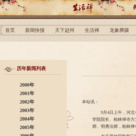
首页
新闻快报
天下赵州
生活禅
龙象腾骧
历年新闻列表
2000年
2001年
2002年
本站讯：
2003年
9月4日上午，河
2004年
学院院长、柏林禅寺方
师、明勇法师，柏林禅
2005年
2006年