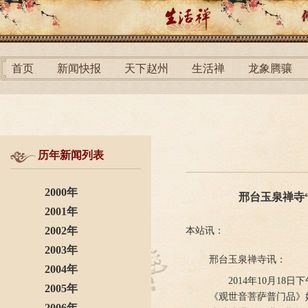
首页
新闻快报
天下赵州
生活禅
龙象腾骧
历年新闻列表
2000年
邢台玉泉禅寺
2001年
2002年
本站讯：
2003年
邢台玉泉禅寺讯：
2004年
2014年10月1
2005年
《观世音菩萨普门品》
2006年