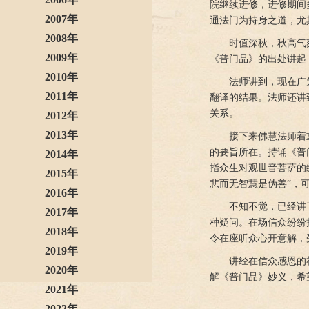
院继续进修，进修期间
2007年
通法门为持身之道，尤
2008年
时值深秋，秋高气
2009年
《普门品》的出处讲起
2010年
法师讲到，现在广
2011年
翻译的结果。法师还讲
关系。
2012年
2013年
接下来佛慧法师着
的要旨所在。持诵《普
2014年
指众生对观世音菩萨的
2015年
悲而无智慧是伪善”，
2016年
不知不觉，已经讲
2017年
种疑问。在场信众纷纷
2018年
令在座听众心开意解，
2019年
讲经在信众感恩的
2020年
解《普门品》妙义，希
2021年
2022年