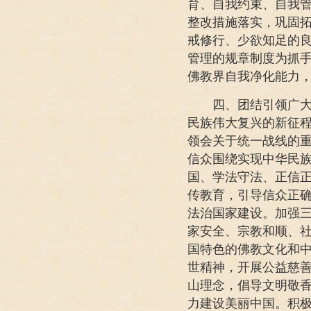
育、自我约束、自我
整改措施落实，巩固
戒修行、少欲知足的
管理的规章制度为抓
佛教界自我净化能力
四、团结引领广大佛
民族伟大复兴的新征程
领会关于统一战线的
信众围绕实现中华民
国、学法守法、正信
传教育，引导信众正
法治国家建设。加强
家安全、宗教和顺、
国特色的佛教文化和
世精神，开展公益慈
山理念，倡导文明敬
力建设美丽中国。积