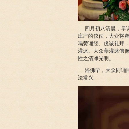
四月初八清晨，早
庄严的仪仗，大众将
唱赞诵经、虔诚礼拜，
灌沐。大众藉灌沐佛
性之清净光明。
浴佛毕，大众同诵
法常兴。