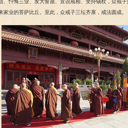
信、忏悔三业、发大誓愿、宣说戒相、受持锡杖，众戒子
来家业的菩萨比丘。至此，众戒子三坛齐禀，戒法圆成。