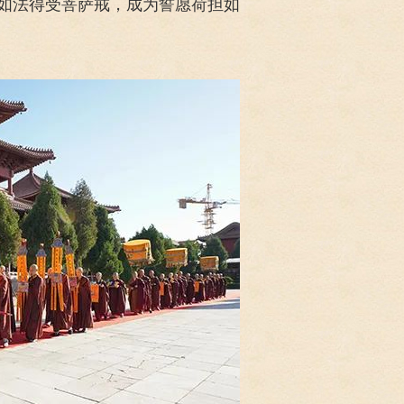
如法得受菩萨戒，成为誓愿荷担如