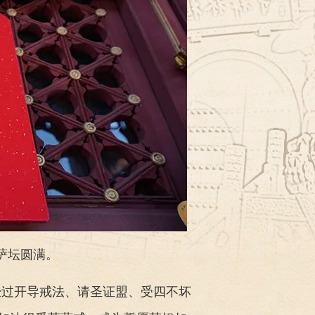
菩萨坛圆满。
经过开导戒法、请圣证盟、受四不坏