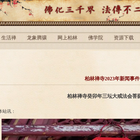
生活禅
龙象腾骧
网上柏林
佛学院
资源下载
柏林禅寺2023年新闻事件
柏林禅寺癸卯年三坛大戒法会菩
本站讯：