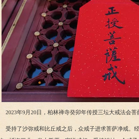
2023年9月20日，柏林禅寺癸卯年传授三坛大戒法会
受持了沙弥戒和比丘戒之后，众戒子进求菩萨净戒。