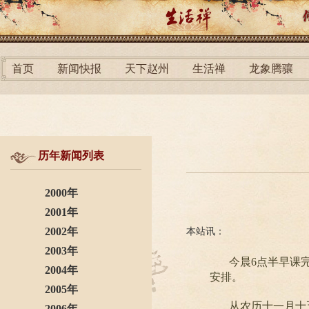
首页
新闻快报
天下赵州
生活禅
龙象腾骧
历年新闻列表
2000年
2001年
2002年
本站讯：
2003年
今晨6点半早课
2004年
安排。
2005年
从农历十一月十
2006年