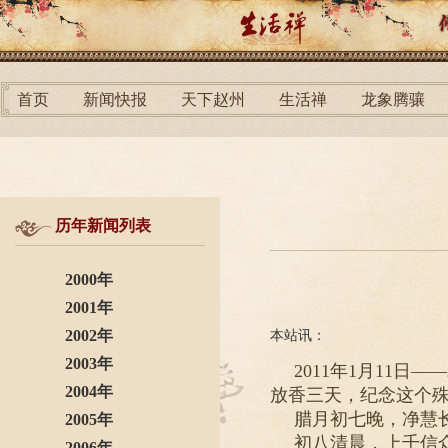
首页
新闻快报
天下赵州
生活禅
龙象腾骧
历年新闻列表
2000年
2001年
2002年
本站讯：
2003年
2011年1月11
2004年
放香三天，纪念这个
腊月初七晚，净慧
2005年
初八清晨，上千信
2006年