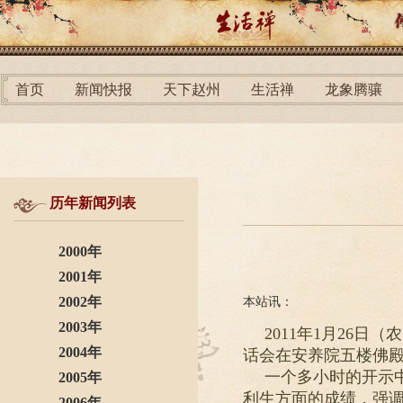
首页
新闻快报
天下赵州
生活禅
龙象腾骧
历年新闻列表
2000年
2001年
2002年
本站讯：
2003年
2011年1月26
2004年
话会在安养院五楼佛
一个多小时的开示
2005年
利生方面的成绩，强
2006年