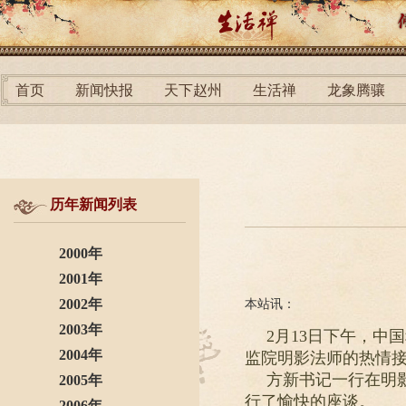
首页
新闻快报
天下赵州
生活禅
龙象腾骧
历年新闻列表
2000年
2001年
2002年
本站讯：
2003年
2月13日下午，
2004年
监院明影法师的热情
方新书记一行在明
2005年
行了愉快的座谈。
2006年