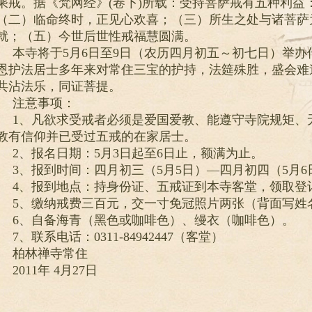
乘戒。据《梵网经》(卷下)所载：受持菩萨戒有五种利益
（二）临命终时，正见心欢喜；（三）所生之处与诸菩萨
就；（五）今世后世性戒福慧圆满。
本寺将于5月6日至9日（农历四月初五～初七日）举
恩护法居士多年来对常住三宝的护持，法筵殊胜，盛会难
共沾法乐，同证菩提。
注意事项：
1、凡欲求受戒者必须是爱国爱教、能遵守寺院规矩、
教有信仰并已受过五戒的在家居士。
2、报名日期：5月3日起至6日止，额满为止。
3、报到时间：四月初三（5月5日）—四月初四（5月6
4、报到地点：持身份证、五戒证到本寺客堂，领取登
5、缴纳戒费三百元，交一寸免冠照片两张（背面写姓
6、自备海青（黑色或咖啡色）、缦衣（咖啡色）。
7、联系电话：0311-84942447（客堂）
柏林禅寺常住
2011年 4月27日