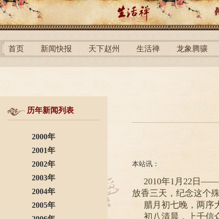
首页
新闻快报
天下赵州
生活禅
龙象腾骧
历年新闻列表
2000年
2001年
2002年
本站讯：
2003年
2010年1月22
2004年
放香三天，纪念这个
腊月初七晚，两序
2005年
初八清晨，上千信
2006年