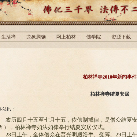
生活禅
龙象腾骧
网上柏林
佛学院
资源下载
柏林禅寺2010年新闻事件
柏林禅寺结夏安居
本站讯：
农历四月十五至七月十五，依佛制戒律，是僧众结夏安
五），柏林禅寺如法如律举行结夏安居仪式。
28日上午，全体僧众在普光明殿浴手、受筹。29日上