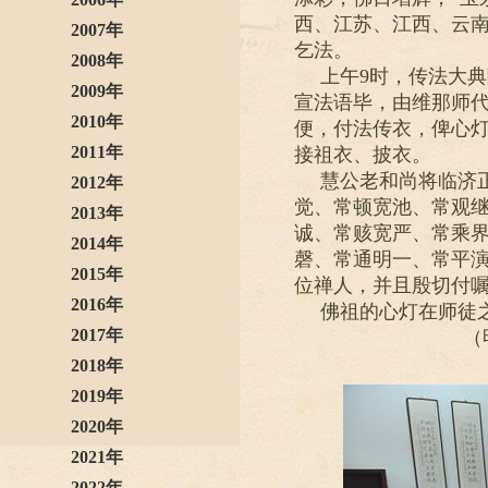
西、江苏、江西、云
2007年
乞法。
2008年
上午9时，传法大
2009年
宣法语毕，由维那师
2010年
便，付法传衣，俾心
2011年
接祖衣、披衣。
慧公老和尚将临济
2012年
觉、常顿宽池、常观
2013年
诚、常赅宽严、常乘
2014年
磬、常通明一、常平
2015年
位禅人，并且殷切付
2016年
佛祖的心灯在师徒
2017年
（明舫 
2018年
2019年
2020年
2021年
2022年