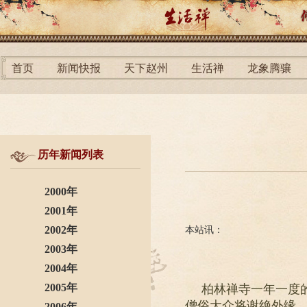
首页
新闻快报
天下赵州
生活禅
龙象腾骧
历年新闻列表
2000年
2001年
2002年
本站讯：
2003年
2004年
2005年
柏林禅寺一年一度的
僧俗大众将谢绝外缘
2006年