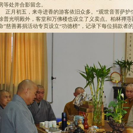
房等处并合影留念。
正月初五，来寺进香的游客依旧众多。“观世音菩萨护
除普光明殿外，客堂和万佛楼也设立了义卖点。柏林禅寺网
命”慈善募捐活动专页设立“功德榜”，记录下每位捐款者