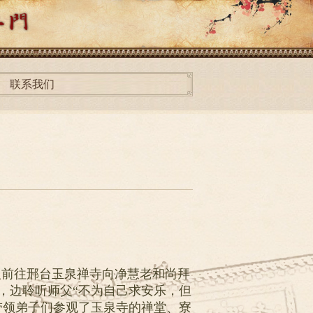
联系我们
人前往邢台玉泉禅寺向净慧老和尚拜
，边聆听师父“不为自己求安乐，但
带领弟子们参观了玉泉寺的禅堂、寮