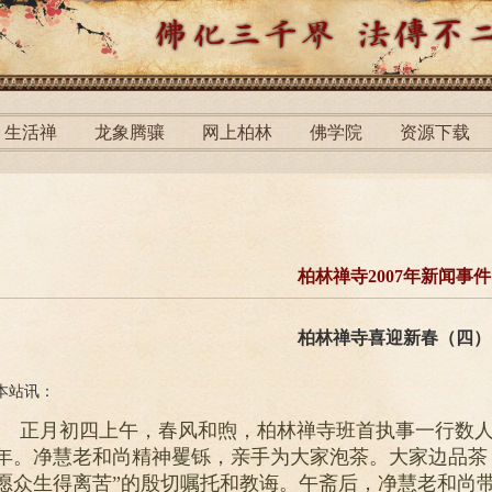
生活禅
龙象腾骧
网上柏林
佛学院
资源下载
柏林禅寺2007年新闻事件
柏林禅寺喜迎新春（四）
本站讯：
正月初四上午，春风和煦，柏林禅寺班首执事一行数
年。净慧老和尚精神矍铄，亲手为大家泡茶。大家边品茶
愿众生得离苦”的殷切嘱托和教诲。午斋后，净慧老和尚