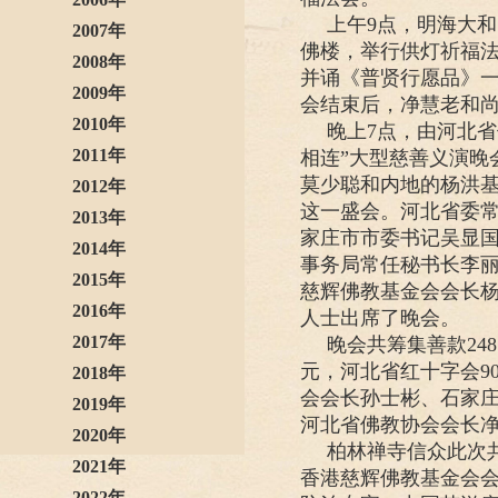
上午9点，明海大
2007年
佛楼，举行供灯祈福
2008年
并诵《普贤行愿品》
2009年
会结束后，净慧老和
2010年
晚上7点，由河北
2011年
相连”大型慈善义演晚
莫少聪和内地的杨洪
2012年
这一盛会。河北省委
2013年
家庄市市委书记吴显
2014年
事务局常任秘书长李
2015年
慈辉佛教基金会会长
2016年
人士出席了晚会。
2017年
晚会共筹集善款248
元，河北省红十字会9
2018年
会会长孙士彬、石家
2019年
河北省佛教协会会长
2020年
柏林禅寺信众此次
2021年
香港慈辉佛教基金会会
2022年