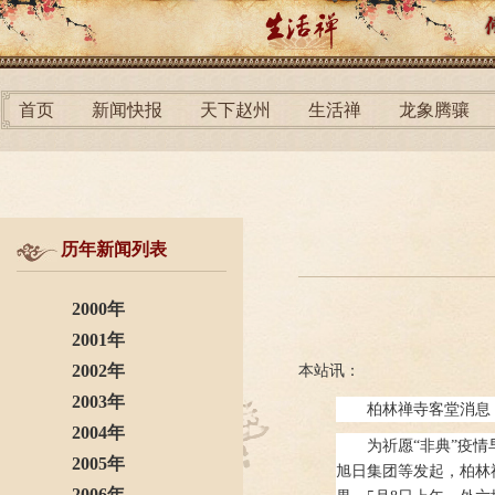
首页
新闻快报
天下赵州
生活禅
龙象腾骧
历年新闻列表
2000年
2001年
2002年
本站讯：
2003年
柏林禅寺客堂消息
2004年
为祈愿“非典”疫
2005年
旭日集团等发起，柏林
2006年