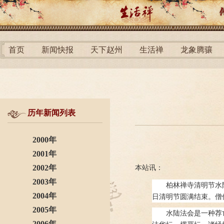
首页
新闻快报
天下赵州
生活禅
龙象腾骧
历年新闻列表
2000年
2001年
2002年
本站讯：
2003年
柏林禅寺清明节水陆
2004年
日清明节圆满结束。僧
2005年
水陆法会是一种荐
2006年