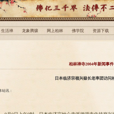
生活禅
龙象腾骧
网上柏林
佛学院
资源下载
柏林禅寺2004年新闻事件
日本临济宗嶺兴嶽长老率团访问
本站讯：