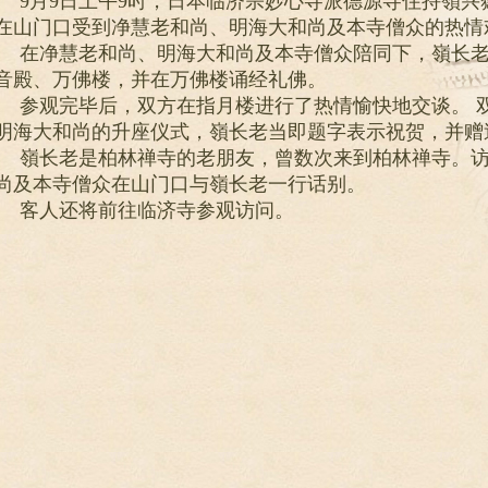
9月9日上午9时，日本临济宗妙心寺派德源寺住持嶺兴
在山门口受到净慧老和尚、明海大和尚及本寺僧众的热情
在净慧老和尚、明海大和尚及本寺僧众陪同下，嶺长
音殿、万佛楼，并在万佛楼诵经礼佛。
参观完毕后，双方在指月楼进行了热情愉快地交谈。 
明海大和尚的升座仪式，嶺长老当即题字表示祝贺，并赠
嶺长老是柏林禅寺的老朋友，曾数次来到柏林禅寺。
尚及本寺僧众在山门口与嶺长老一行话别。
客人还将前往临济寺参观访问。