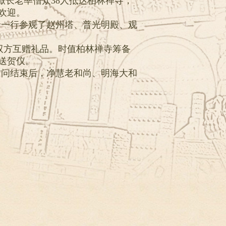
嶽长老率僧众38人抵达柏林禅寺，
欢迎。
老一行参观了赵州塔、普光明殿、观
双方互赠礼品。时值柏林禅寺筹备
送贺仪。
访问结束后，净慧老和尚、明海大和