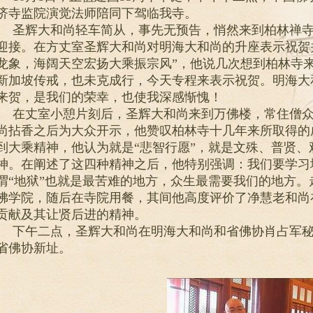
济寺监院演觉法师陪同下驾临我寺。
圣辉大和尚轻车简从，事先无预告，悄然来到柏林禅
迎接。在方丈室圣辉大和尚对明海大和尚的升座表示祝贺
龙象，海阔天空宏扬大乘振宗风”，他说几次想到柏林寺
新加坡传戒，也未克成行，今天专程来表示祝贺。明海大
来贺，是我们的荣幸，也使我深感惭愧！
在丈室小憩片刻后，圣辉大和尚来到万佛楼，常住僧
尚拈香之后为大众开示，他赞叹柏林寺十几年来所取得的
到大乘精神，他认为就是“悲智行愿”，就是文殊、普贤
神。在阐述了这四种精神之后，他特别强调：我们要学习
谓“地狱”也就是最苦难的地方，众生最需要我们的地方
佛学院，随后在寺院用餐，其间他高度评价了净慧老和尚
贡献及其让贤后进的精神。
下午二点，圣辉大和尚在明海大和尚和省佛协肖占军
省佛协新址。