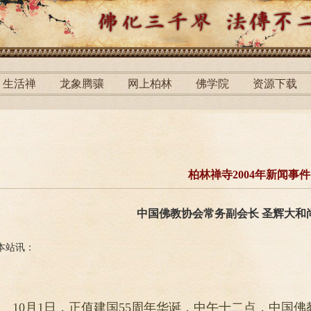
生活禅
龙象腾骧
网上柏林
佛学院
资源下载
柏林禅寺2004年新闻事件
中国佛教协会常务副会长 圣辉大和
本站讯：
10月1日，正值建国55周年华诞，中午十二点，中国