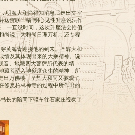
寺，明海大和尚得知消息后走出丈室
并送贺联一幅“明心见性升座说法作
来，一直没时间，这次升座法会恰值
和尚说：大和尚日理万机，还专程
众穿黄海青迎接他的到来。圣辉大和
成绩及其体现出来的大乘精神。说
、观音、地藏四大菩萨所代表的精
地藏菩萨入地狱度众生的精神，所
。走出万佛楼，圣辉大和尚又参观了
在修复柏林禅寺的过程中所作出的
秘书长的陪同下驱车往石家庄视察了