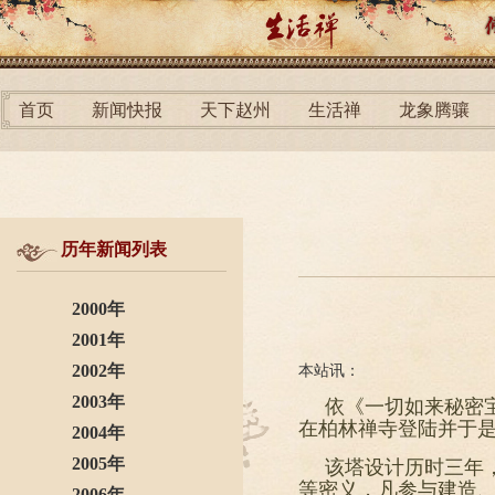
首页
新闻快报
天下赵州
生活禅
龙象腾骧
历年新闻列表
2000年
2001年
2002年
本站讯：
2003年
依《一切如来秘密
在柏林禅寺登陆并于
2004年
2005年
该塔设计历时三年
等密义，凡参与建造
2006年