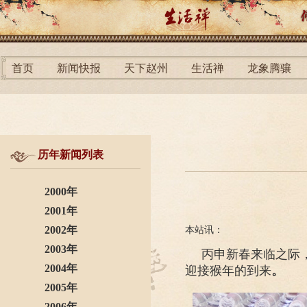
首页
新闻快报
天下赵州
生活禅
龙象腾骧
历年新闻列表
2000年
2001年
2002年
本站讯：
2003年
丙申新春来临之际
2004年
迎接猴年的到来
。
2005年
2006年