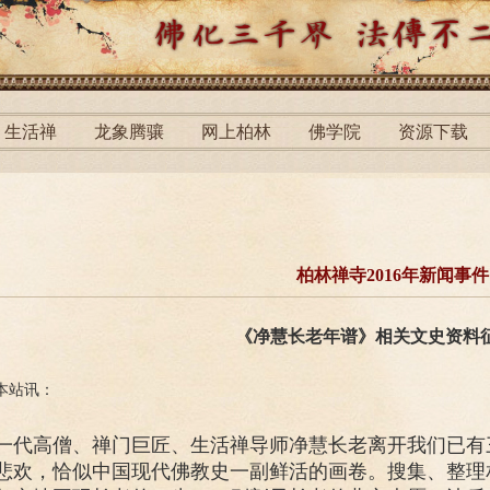
生活禅
龙象腾骧
网上柏林
佛学院
资源下载
柏林禅寺2016年新闻事件
《净慧长老年谱》相关文史资料
本站讯：
一代高僧、禅门巨匠、生活禅导师净慧长老离开我们已有
悲欢，恰似中国现代佛教史一副鲜活的画卷。搜集、整理