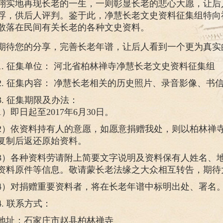
翔实地再现长老的一生，一则彰显长老的悲心大愿，让后
浮，供后人评判。鉴于此，净慧长老文史资料征集组特向
散落在民间有关长老的各种文史资料。
期待您的分享，完善长老年谱，让后人看到一个更为真实
1. 征集单位： 河北省柏林禅寺净慧长老文史资料征集组
2. 征集内容： 净慧长老相关的历史照片、录音影像、
3. 征集期限及办法：
1）即日起至2017年6月30日。
2）依资料持有人的意愿，如愿意捐赠我处，则以柏林禅
复制后返还原始资料。
3）各种资料劳请附上简要文字说明及资料保有人姓名、
资料原件等信息。敬请蒙长老法缘之大众相互转告，期待
4）对捐赠重要资料者，将在长老年谱中标明出处、署名
4. 联系方式：
地址：石家庄市赵县柏林禅寺